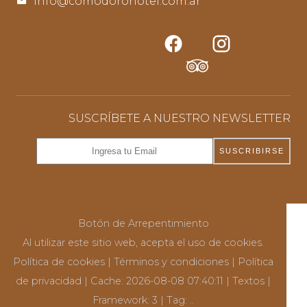
info@comodorohotel.com.ar
SUSCRÍBETE A NUESTRO NEWSLETTER
SUSCRIBIRSE
Botón de Arrepentimiento
Al utilizar este sitio web, acepta el uso de cookies.
Política de cookies
|
Términos y condiciones
|
Política
de privacidad
|
Cache: 2026-08-08 07:40:11 |
Textos
|
Framework: 3 |
Tag:
..