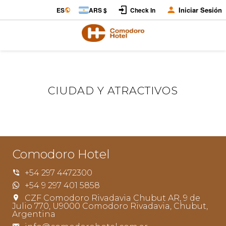
Iniciar Sesión
ES
ARS $
Check In
CIUDAD Y ATRACTIVOS
Comodoro Hotel
+54 297 4472300
+54 9 297 401 5858
CZF Comodoro Rivadavia Chubut AR, 9 de
Julio 770, U9000 Comodoro Rivadavia, Chubut,
Argentina