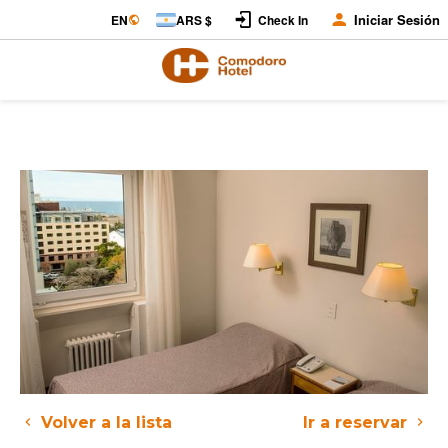
Iniciar Sesión
EN
ARS $
Check In
Volver a la lista
Ir a reservar